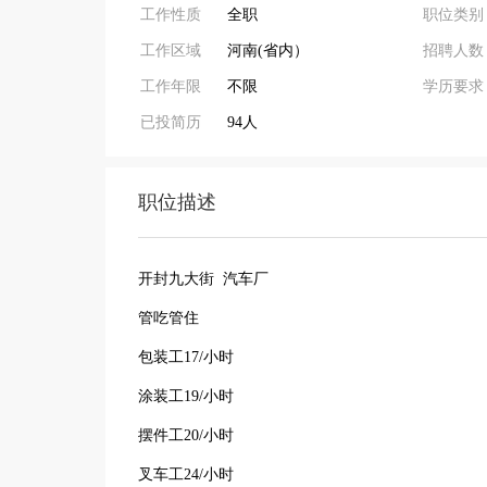
工作性质
全职
职位类别
工作区域
河南(省内）
招聘人数
工作年限
不限
学历要求
已投简历
94人
职位描述
开封‮大九‬街 汽车厂
管‮管吃‬住
包装工17/小时
涂装工19/小时
摆件工20/小时
叉车工24/小时