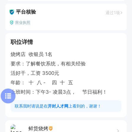
平台核验
通过1项
营业执照
职位详情
烧烤店  收银员 1名  

要求：了解餐饮系统，有相关经验

活好干，工资 3500元

年龄：  十  八 -    四  十  五

上班时间：下午3- 凌晨3点，    节日福利！
联系我时请说是在
开封人才网
上看到的，谢谢！
鲜货烧烤