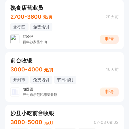
熟食店营业员
2700-3600
29天前
元/月
龙亭区
免费培训
沙经理
申请
百年沙家酱牛肉
前台收银
3000-4000
10天前
元/月
开封市
免费培训
节日福利
段圆圆
申请
开封市示范区穆莹餐馆
沙县小吃前台收银
3000-5000
07-03 09:02
元/月