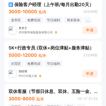
保险客户经理（上午班/每月出勤20天）
兼
3000-10000
40分钟前
元/月
龙亭区
免费培训
节日福利
周末双休
...
史女士
申请
开封新华保险股份有限公司
5K+行政专员 (双休+岗位津贴+服务津贴）
5000-12000
23分钟前
元/月
示范区
免费培训
节日福利
郑经理
申请
PICC中国人保
双休客服（节假日休息、双休、五险一金、公司提供固定资源）
3000-8000
05-27 01:33
元/月