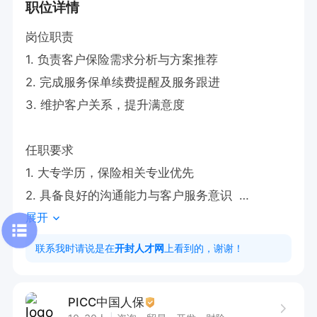
职位详情
岗位职责  

1. 负责客户保险需求分析与方案推荐  

2. 完成服务保单续费提醒及服务跟进  

3. 维护客户关系，提升满意度  

任职要求  

1. 大专学历，保险相关专业优先  

2. 具备良好的沟通能力与客户服务意识  

展开
3. 熟悉保险产品知识，有相关经验者优先  

联系我时请说是在
开封人才网
上看到的，谢谢！
工作时间  

周一至周五 8:30 - 1 2:00， 14:00-18:00
PICC中国人保