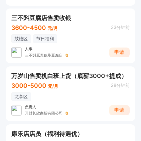
三不㪷豆腐店售卖收银
3600-4500
33分钟前
元/月
鼓楼区
节日福利
人事
申请
三不㪷原浆低脂豆腐店
万岁山售卖机白班上货（底薪3000+提成）
3000-5000
28分钟前
元/月
龙亭区
负责人
申请
开封长欣商贸有限公司
康乐店店员（福利待遇优）