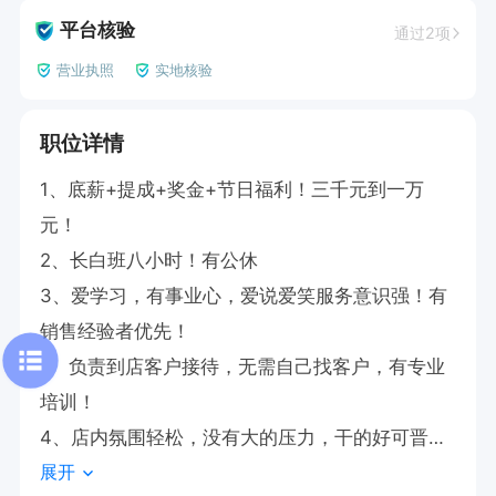
平台核验
通过2项
营业执照
实地核验
职位详情
1、底薪+提成+奖金+节日福利！三千元到一万
元！

2、长白班八小时！有公休

3、爱学习，有事业心，爱说爱笑服务意识强！有
销售经验者优先！

     负责到店客户接待，无需自己找客户，有专业
培训！

4、店内氛围轻松，没有大的压力，干的好可晋升
展开
店长！