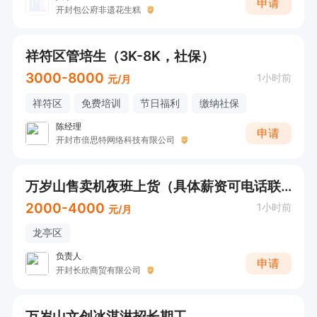
申请
开封包公府非遗花生糕
祥符区管培生（3K-8K，社保）
3000-8000
1小时前
元/月
祥符区
免费培训
节日福利
缴纳社保
陈经理
申请
开封市倍思特网络科技有限公司
万岁山售卖机夜班上货（具体薪资可电话联系）
2000-4000
1小时前
元/月
龙亭区
负责人
申请
开封长欣商贸有限公司
万岁山文创冰淇淋招长期工