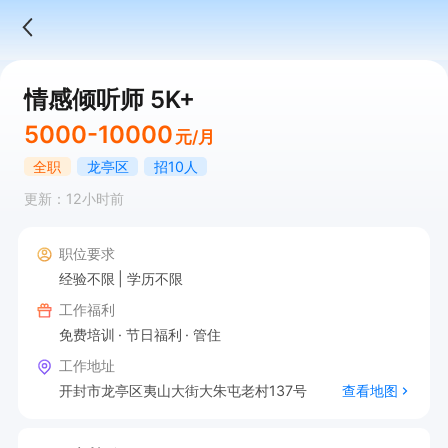
情感倾听师 5K+
5000-10000
元/月
全职
龙亭区
招10人
更新：12小时前
职位要求
经验不限
学历不限
工作福利
免费培训
节日福利
管住
工作地址
开封市龙亭区夷山大街大朱屯老村137号
查看地图