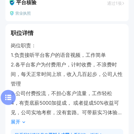
平台核验
通过1项
营业执照
职位详情
岗位职责：

1.负责接听平台客户的语音视频，工作简单

2.各平台客户为付费用户，计时收费，不浪费时
间，每天正常时间上班，收入几百起步，公司人性
管理

3.公司付费投流，不担心客户流量，工作轻松

4，有责底薪5000加提成， 或者提成50%收益可
见，公司实地考察，没有套路。可带薪实习体验

展开
5.公司环境好，工作氛围轻松，每月公司活动

年龄要求：十 八   至   三十三