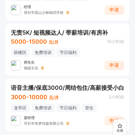
经理
申请
登封市嵩山少林精武学校
无责5K/ 短视频达人/ 带薪培训/有房补
5000-15000
10小时前
元/月
鼓楼区
免费培训
节日福利
师先生
申请
领硕文化
语音主播/保底3000/周结包住/高薪接受小白
3000-10000
2小时前
元/月
龙亭区
免费培训
节日福利
管住
梁经理
申请
开封市奇梦传媒有限公司
收藏