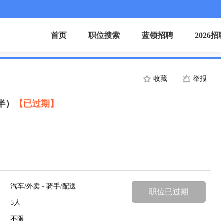
首页
职位搜索
蓝领招聘
2026
收藏
举报
半）
【已过期】
汽车/外卖 - 骑手/配送
职位已过期
5人
不限