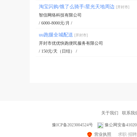
淘宝闪购/饿了么骑手/星光天地周边
[开封市]
智信网络科技有限公司
/ 6000-8000元/月 /
uu跑腿全城配送
[开封市]
开封市优优快跑便民服务有限公司
/ 150元/天（日结） /
关于我们
联系我
豫ICP备2023004524号
豫公网安备410202
营业执照
求职·招