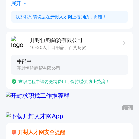
展开
待遇：

工资3200元+销售提成。（月工资4000-10000
联系我时请说是在
开封人才网
上看到的，谢谢！
元）

福利：

开封恒钧商贸有限公司
每周休息一天，法定假日休息。缴纳五险，每年团
10-30人
日用品、百货商贸
建旅游
牛邵中
开封恒钧商贸有限公司
求职过程中请勿缴纳费用，保持谨慎防止受骗！
广告
开封人才网安全提醒