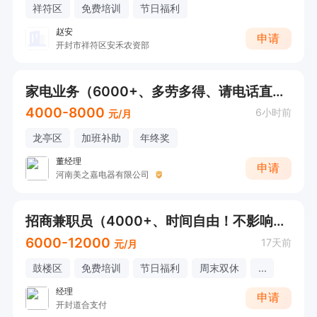
祥符区
免费培训
节日福利
赵安
申请
开封市祥符区安禾农资部
家电业务（6000+、多劳多得、请电话直接联系）
4000-8000
6小时前
元/月
龙亭区
加班补助
年终奖
董经理
申请
河南美之嘉电器有限公司
招商兼职员（4000+、时间自由！不影响接孩子！可兼职可全职）
6000-12000
17天前
元/月
鼓楼区
免费培训
节日福利
周末双休
...
经理
申请
开封道合支付