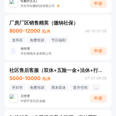
钰鹏仿古瓦厂
申请
开封市钰鹏科技有限公司
厂房厂区销售精英（缴纳社保）
8000-12000
06-16 07:28
元/月
龙亭区
免费培训
节日福利
张经理
申请
开封增海木业有限公司
社区售后客服（双休+五险一金+法休+行政班）
5000-10000
07-01 09:06
元/月
开封市
免费培训
周末双休
晋升空间
...
王经理
申请
中国平安社区金融