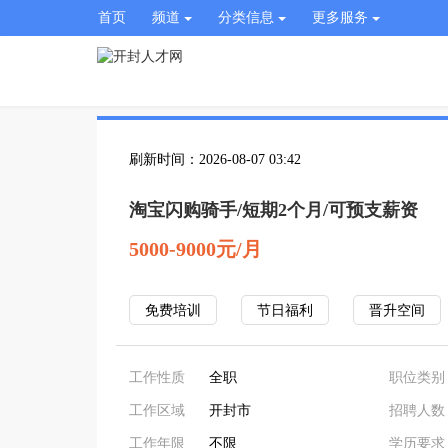
首页
频道
分类信息
更多服务
刷新时间：2026-08-07 03:42
淘宝闪购骑手/短期2个月/可预支薪资
5000-9000元/月
免费培训
节日福利
晋升空间
工作性质
全职
职位类别
工作区域
开封市
招聘人数
工作年限
不限
学历要求