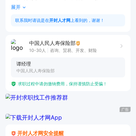
展开
福利齐全：定期团建旅游、完善激励方案，上手简
单压力适中

联系我时请说是在
开封人才网
上看到的，谢谢！
工作时间：上午8:30-10:30、

薪资：3000-10000以上（同业单独薪资政策）

中国人民人寿保险部
福利：成功入职后即缴纳商业保险（养老保险、意
10-30人
咨询、贸易、开发、财险
外及疾病医疗保险）

谭经理
法定节假日、每周休息一天半。
中国人民人寿保险部
求职过程中请勿缴纳费用，保持谨慎防止受骗！
广告
开封人才网安全提醒