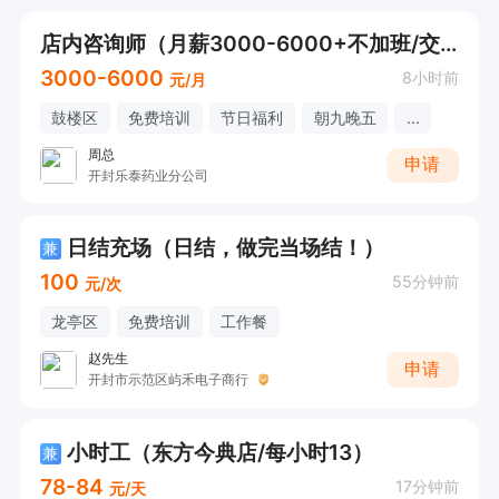
店内咨询师（月薪3000-6000+不加班/交社保）
3000-6000
8小时前
元/月
鼓楼区
免费培训
节日福利
朝九晚五
...
周总
申请
开封乐泰药业分公司
日结充场（日结，做完当场结！）
兼
100
55分钟前
元/次
龙亭区
免费培训
工作餐
赵先生
申请
开封市示范区屿禾电子商行
小时工（东方今典店/每小时13）
兼
78-84
17分钟前
元/天