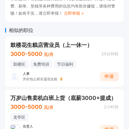
费、刷单、垫钱等各种费用的信息均有欺诈嫌疑，请保持警
惕！如有不实，请立即举报！
立即举报 >
相似的职位
鼓楼花生糕店营业员（上一休一）
3000-5000
20分钟前
元/月
鼓楼区
免费培训
节日福利
人事
申请
开封包公府非遗花生糕
万岁山售卖机白班上货（底薪3000+提成）
3000-5000
2小时前
元/月
龙亭区
负责人