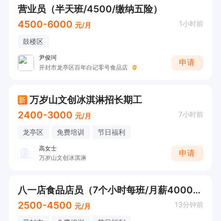
营业员（半天班/4500/缴纳五险）
4500-6000
1小时前
元/月
鼓楼区
尹俊珂
申请
开封市龙亭区百年白记零号食品店
万岁山文创冰淇淋招长期工
新
2400-3000
7小时前
元/月
龙亭区
免费培训
节日福利
高女士
申请
万岁山文创冰淇淋
八一店食品店员（7个小时每班/月薪4000+）
2500-4500
13分钟前
元/月