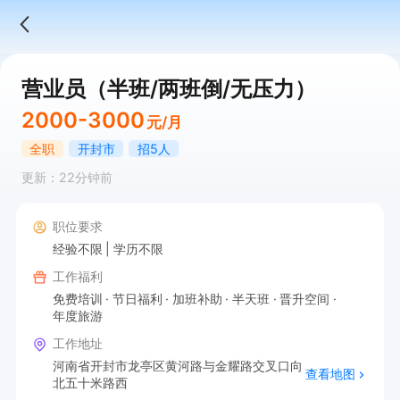
营业员（半班/两班倒/无压力）
2000-3000
元/月
全职
开封市
招5人
更新：22分钟前
职位要求
经验不限
学历不限
工作福利
免费培训
节日福利
加班补助
半天班
晋升空间
年度旅游
工作地址
河南省开封市龙亭区黄河路与金耀路交叉口向
查看地图
北五十米路西