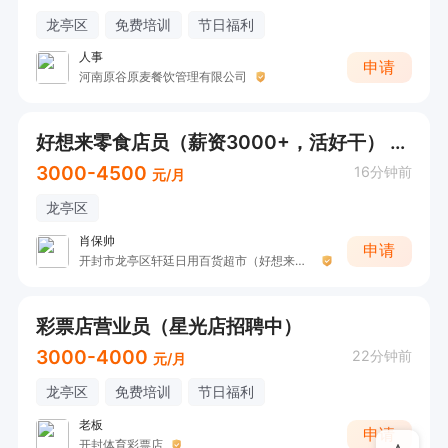
龙亭区
免费培训
节日福利
人事
申请
河南原谷原麦餐饮管理有限公司
好想来零食店员（薪资3000+，活好干） 不招暑假工，短期勿扰! 不招暑假工，短期勿扰!
3000-4500
16分钟前
元/月
龙亭区
肖保帅
申请
开封市龙亭区轩廷日用百货超市（好想来零食）
彩票店营业员（星光店招聘中）
3000-4000
22分钟前
元/月
龙亭区
免费培训
节日福利
老板
申请
开封体育彩票店