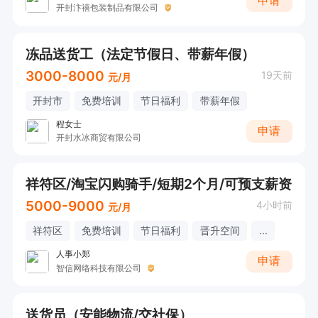
申请
开封汴禧包装制品有限公司
冻品送货工（法定节假日、带薪年假）
3000-8000
19天前
元/月
开封市
免费培训
节日福利
带薪年假
程女士
申请
开封水冰商贸有限公司
祥符区/淘宝闪购骑手/短期2个月/可预支薪资
5000-9000
4小时前
元/月
祥符区
免费培训
节日福利
晋升空间
...
人事小郑
申请
智信网络科技有限公司
送货员（安能物流/交社保）