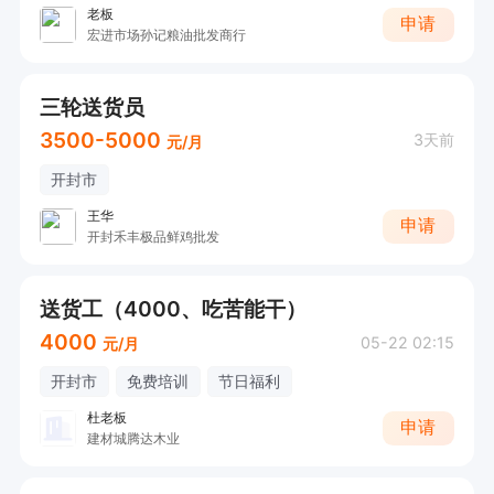
老板
申请
宏进市场孙记粮油批发商行
三轮送货员
3500-5000
3天前
元/月
开封市
王华
申请
开封禾丰极品鲜鸡批发
送货工（4000、吃苦能干）
4000
05-22 02:15
元/月
开封市
免费培训
节日福利
杜老板
申请
建材城腾达木业