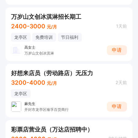
万岁山文创冰淇淋招长期工
2400-3000
1天前
元/月
龙亭区
免费培训
节日福利
高女士
申请
万岁山文创冰淇淋
好想来店员（劳动路店）无压力
3200-4000
2天前
元/月
龙亭区
麻先生
申请
开封市龙亭区臻孚百货商行
彩票店营业员（万达店招聘中）