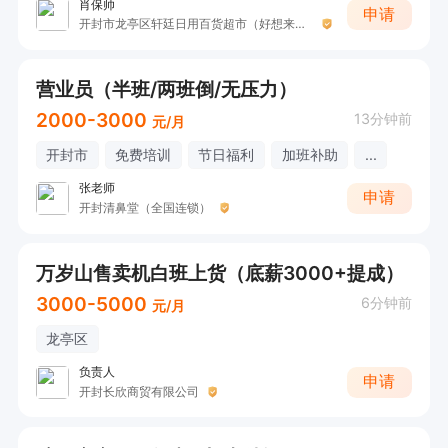
肖保帅
申请
开封市龙亭区轩廷日用百货超市（好想来零食）
营业员（半班/两班倒/无压力）
2000-3000
13分钟前
元/月
开封市
免费培训
节日福利
加班补助
...
张老师
申请
开封清鼻堂（全国连锁）
万岁山售卖机白班上货（底薪3000+提成）
3000-5000
6分钟前
元/月
龙亭区
负责人
申请
开封长欣商贸有限公司