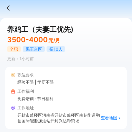
养鸡工（夫妻工优先)
3500-4000
元/月
全职
禹王台区
招10人
更新：1小时前
职位要求
经验不限
学历不限
工作福利
免费培训
节日福利
工作地址
开封市鼓楼区河南省开封市鼓楼区南苑街道融
查看地图
创国际能源加油站开封兴达种鸡场