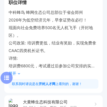
职位详情
中科蜂鸟 蜂网生态公司总部位于省会郑州

2026年为低空经济元年，早拿证势在必行！

现面向社会免费培养500名无人机飞手（开封地
区）。

公司政策: 培训费更低，结业有奖励，实现免费拿
CAAC四类机长证书。

详情:

培训费6800元，考试通过后参加公司安排的实训
展开
课程，双证齐全后上传到公司后台数据库，可拿奖
励6800元（约30天），实现零元拿证，实训内容
联系我时请说是在
开封人才网
上看到的，谢谢！
包括商演机实操、无人机组装及维修等。

拿证后可选择企业安置，有华为、中兴、欣旺达、
大黄蜂生态科技有限公司
无人机生产企业，薪资6～8千，五险一金。
