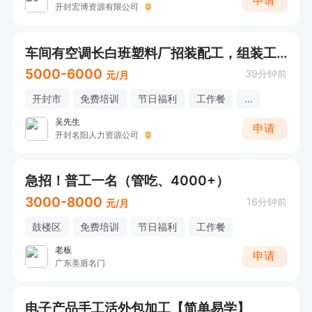
申请
开封宏博资源有限公司
车间有空调长白班塑料厂招装配工，组装工（180-300/天）
5000-6000
39分钟前
元/月
开封市
免费培训
节日福利
工作餐
...
吴先生
申请
开封名阳人力资源公司
急招！普工一名（管吃、4000+）
3000-8000
16分钟前
元/月
鼓楼区
免费培训
节日福利
工作餐
老板
申请
广东美盾名门
电子产品手工活外包加工【简单易学】