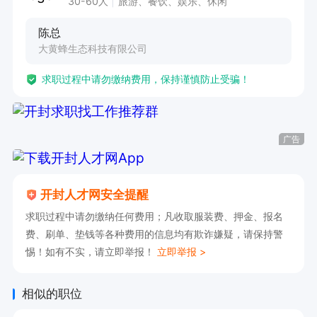
30-60人
旅游、餐饮、娱乐、休闲
或者选择灵活创业+公司派单（商演和吊运），熟
陈总
练飞手工作自由轻松月入过万或更高。

大黄蜂生态科技有限公司
参加培训要求:

求职过程中请勿缴纳费用，保持谨慎防止受骗！
1、无色盲色弱

2、无犯罪记录证明

3、初中以上学历

广告
岗位职责:

1.负责无人机吊运作业，确保吊运任务安全、精准
开封人才网安全提醒
执行，保障任务顺利推进

求职过程中请勿缴纳任何费用；凡收取服装费、押金、报名
2.运用无人机技术开展植保作业，进行农作物病虫
费、刷单、垫钱等各种费用的信息均有欺诈嫌疑，请保持警
害防治等相关工作，助力农业生产。

惕！如有不实，请立即举报！
立即举报 >
3.利用无人机执行巡检任务，对指定区域进行巡查
监测，为区域安全提供保障。

相似的职位
4.无人机商业演出，娱乐同时高收入，轻松创业。
