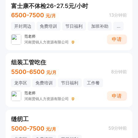
富士康不体检26-27.5元/小时
任职要求:

6500-7500
13分钟前
1.需具备无人机操作相关技能。

元/月
2.持证可立即上岗。

开封周边
免费培训
节日福利
加班补助
...
3.熟练掌握无人机吊运、植保、巡检、商演等操作
范老师
申请
河南贤锦人力资源有限公司
流程收藏确保作业。

4.工作认真负责，具备良好安全意识。

组装工管吃住
需持证上岗，有 CAAC 四类机长证 + 实训证者可
5500-6500
8分钟前
元/月
立即上岗；
龙亭区
免费培训
节日福利
工作餐
范老师
申请
河南贤锦人力资源有限公司
缝纫工
5000-7500
59分钟前
元/月