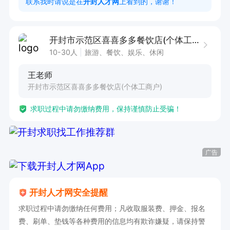
联系我时请说是在
开封人才网
上看到的，谢谢！
薪资待遇：3000-4000元/月

开封市示范区喜喜多多餐饮店(个体工商户)
10-30人
旅游、餐饮、娱乐、休闲
福利待遇：提供工作餐，免费培训，享有节日福
王老师
利，可提供住宿。

开封市示范区喜喜多多餐饮店(个体工商户)
求职过程中请勿缴纳费用，保持谨慎防止受骗！
工作地点：开封龙亭区餐饮店

该岗位主要承担餐饮店的勤杂事务，为餐饮服务提
广告
供有力支持。优先录用有餐饮经验者，若你认真负
责且有服务意识，欢迎加入我们。在这里，你将享
开封人才网安全提醒
受工作餐、免费培训及节日福利，还有舒适的住宿
求职过程中请勿缴纳任何费用；凡收取服装费、押金、报名
环境可选。工作时间灵活，薪资待遇优厚。详情面
费、刷单、垫钱等各种费用的信息均有欺诈嫌疑，请保持警
谈，夜班优先，期待你的加入，共创美好餐饮工作