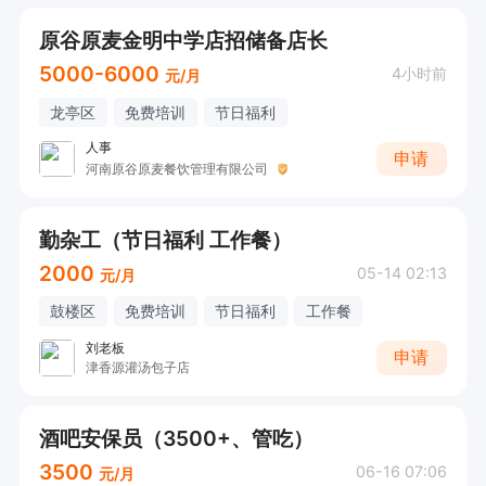
原谷原麦金明中学店招储备店长
5000-6000
4小时前
元/月
龙亭区
免费培训
节日福利
人事
申请
河南原谷原麦餐饮管理有限公司
勤杂工（节日福利 工作餐）
2000
05-14 02:13
元/月
鼓楼区
免费培训
节日福利
工作餐
刘老板
申请
津香源灌汤包子店
酒吧安保员（3500+、管吃）
3500
06-16 07:06
元/月